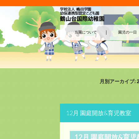
当園について
園児の一日
月別アーカイブ: 2
12月 園庭開放&育児教室
12月 園庭開放&育児