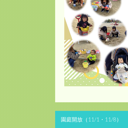
園庭開放（11/1・11/8）