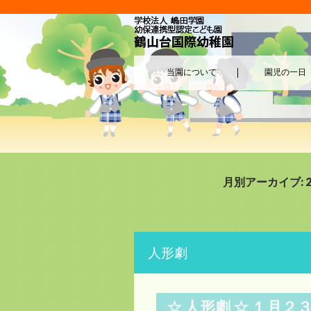
当園について
園児の一日
月別アーカイブ: 2
人形劇
☆ 人形劇 ☆ １月２