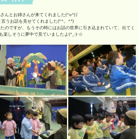
んとお姉さんが来てくれました(^o^)丿
言うお話を見せてくれました(*^。^*)
れたのですが、もうその時にはお話の世界に引き込まれていて、出てく
楽しそうに夢中で見ていましたよ(^_-)-☆