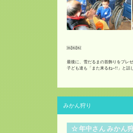
￼￼￼
最後に、雪だるまの首飾りをプレ
子ども達も「また来るね~!!」と話しか
みかん狩り
☆ 年中さん みかん狩