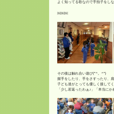
よく知ってる歌なので手拍子をしなが
￼￼￼
その後は触れ合い遊び(*^。^*)
握手をしたり、手をさすったり、
子ども達がとっても優しく接してく
「少し若返ったわぁ♪」「本当にかわ