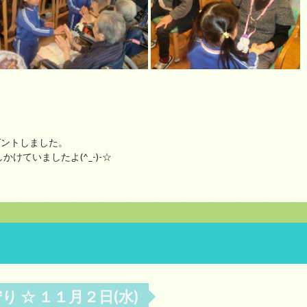
ゼントしました。
けていましたよ(^_-)-☆
り ☆ １１月２日(水)