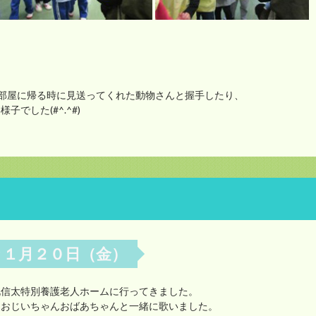
) お部屋に帰る時に見送ってくれた動物さんと握手したり、
でした(#^.^#)
☆ １月２０日（金）
北信太特別養護老人ホームに行ってきました。
をおじいちゃんおばあちゃんと一緒に歌いました。