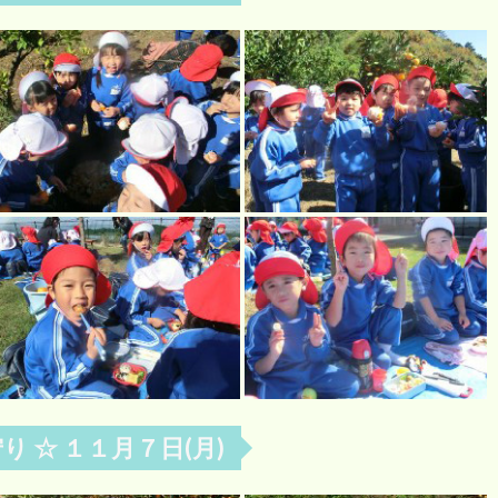
り ☆ １１月７日(月)