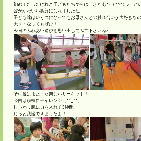
初めてだったけれど子どもたちからは「きゃあ〜（^○^）♪」と
皆がかわいい笑顔になれましたね！
子ども達はいくつになってもお母さんとの触れ合いが大好きな
大きくなってもぜひ！
今日のふれあい遊びを思い出してみて下さいね♪
その後はまたまた楽しいサーキット！
今回は鉄棒にチャレンジ（*^_^*）
しっかり腕に力を入れて3秒間…
じっと我慢できましたよ！