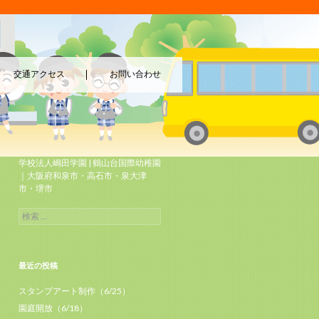
交通アクセス
お問い合わせ
学校法人嶋田学園 | 鶴山台国際幼稚園
｜大阪府和泉市・高石市・泉大津
市・堺市
最近の投稿
スタンプアート制作（6/25）
園庭開放（6/18）